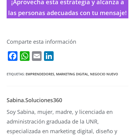
¡Aprovecha esta estrategia y alcanza a
las personas adecuadas con tu mensaje!
Comparte esta información
F
W
E
Li
a
h
m
n
c
at
ai
k
ETIQUETAS
:
EMPRENDEDORES
,
MARKETING DIGITAL
,
NEGOCIO NUEVO
e
s
l
e
b
A
dI
Sabina.Soluciones360
o
p
n
o
p
Soy Sabina, mujer, madre, y licenciada en
k
administración graduada de la UNR,
especializada en marketing digital, diseño y