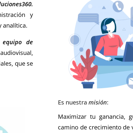
luciones360.
stración y
 analítica.
n
equipo de
udiovisual,
ales, que se
Es nuestra
misión
:
Maximizar tu ganancia, g
camino de crecimiento de v