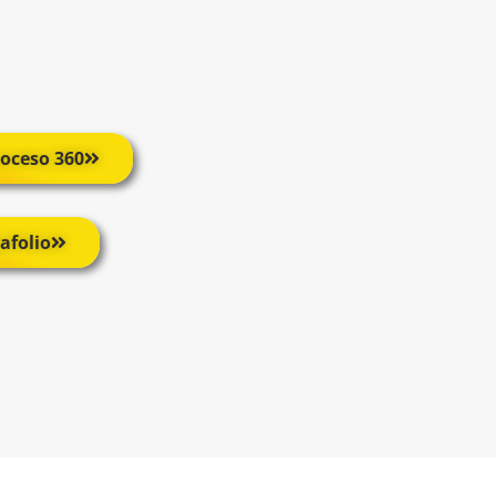
roceso 360
tafolio