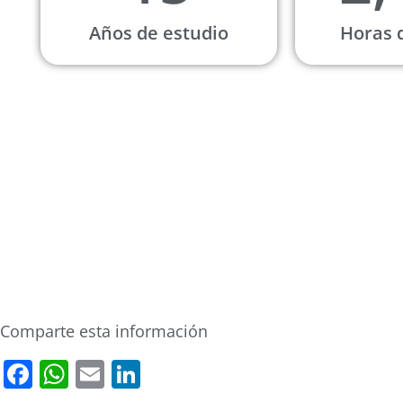
Años de estudio
Horas 
Comparte esta información
F
W
E
Li
a
h
m
n