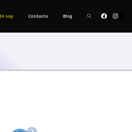
én soy
Contacto
Blog