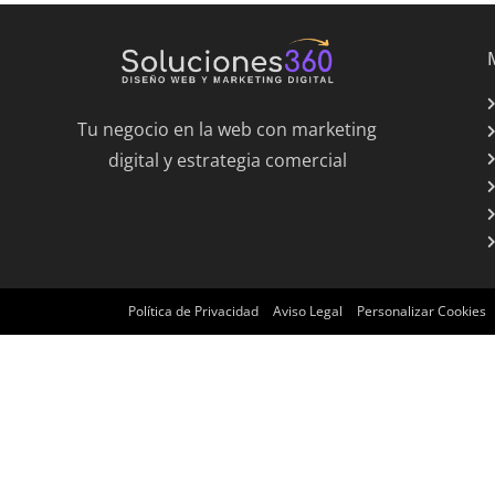
c
at
ai
k
e
s
l
e
b
A
dI
Tu negocio en la web con marketing
o
p
n
digital y estrategia comercial
o
p
k
Política de Privacidad
Aviso Legal
Personalizar Cookies